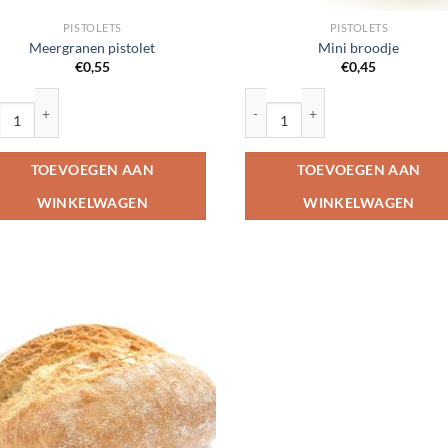
PISTOLETS
PISTOLETS
Meergranen pistolet
Mini broodje
€
0,55
€
0,45
rgranen pistolet aantal
Mini broodje aantal
TOEVOEGEN AAN
TOEVOEGEN AAN
WINKELWAGEN
WINKELWAGEN