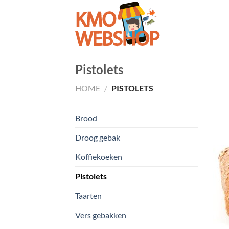
Skip
to
content
Pistolets
HOME
/
PISTOLETS
Brood
Droog gebak
Koffiekoeken
Pistolets
Taarten
Vers gebakken